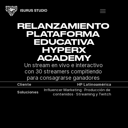
RELANZAMIENTO 
PLATAFORMA 
EDUCATIVA
HYPERX
ACADEMY
Un stream en vivo e interactivo 
con 30 streamers compitiendo 
para consagrarse ganadores 
Cliente
HP Latinoamérica
Influencer Marketing · Producción de 
Soluciones
contenidos · Streaming y Twitch