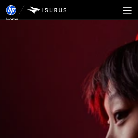
Home
About
Blog
Game
on
Contact
Contact
Book a call
by
HP
Book a call
Gaming
Garage
ACADEMIA
DE
ESPORTS
MANAGEMENT