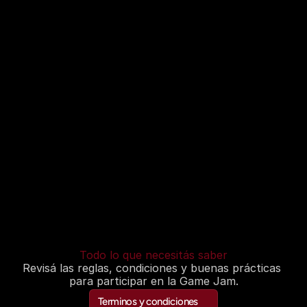
en Argentina y el rol del país en la Esports 
Nation Cup.
21 de junio de 2026
Final Showcase & Ganadores
Presentación final de proyectos, selección 
de destacados y anuncio de ganadores.
Todo lo que necesitás saber
Revisá las reglas, condiciones y buenas prácticas 
para participar en la Game Jam.
Terminos y condiciones