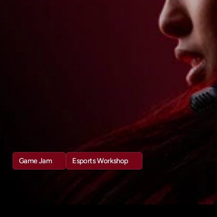
Y
GAME
DEVELOPMENT
Al
inscribirte
en
cualquiera
de
los
cursos,
también
podés
participar
en:
Game
Jam
Poné
en
práctica
lo
aprendido
creando
tu
propio
proyecto,
accedé
a
mentorías
exclusivas
y
participá
por
grandes
premios.
Workshop
de
Esports
Aprendé
con
profesionales
de
la
industria
para
conocer
el
contexto
en
Argentina
y
la
participación
del
país
en
la
Esports
Nation
Cup.
Game Jam
Esports Workshop
Game Jam
Esports Workshop